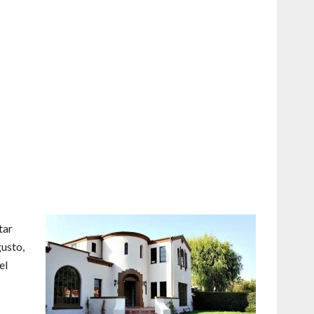
tar
gusto,
el