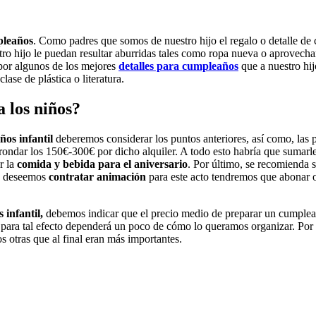
pleaños
. Como padres que somos de nuestro hijo el regalo o detalle d
tro hijo le puedan resultar aburridas tales como ropa nueva o aprovechar
por algunos de los mejores
detalles para cumpleaños
que a nuestro hij
lase de plástica o literatura.
 los niños?
os infantil
deberemos considerar los puntos anteriores, así como, las p
le rondar los 150€-300€ por dicho alquiler. A todo esto habría que suma
r la
comida y bebida para el aniversario
. Por último, se recomienda 
ue deseemos
contratar animación
para este acto tendremos que abonar o
 infantil,
debemos indicar que el precio medio de preparar un cumplea
l para tal efecto dependerá un poco de cómo lo queramos organizar. Por
otras que al final eran más importantes.