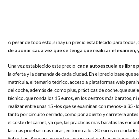
A pesar de todo esto, si hay un precio establecido para todos, 
de abonar cada vez que se tenga que realizar el examen, y
Una vez establecido este precio,
cada autoescuela es libre 
la oferta y la demanda de cada ciudad. En el precio base que se d
matrícula, el temario teórico, acceso a plataformas web para h
del coche, además de, como plus, prácticas de coche, que suelen
técnico, que ronda los 15 euros, en los centros más baratos, ni 
realizar entre unas 15 -los que se examinan con menos- a 35 -l
tanto por circuito cerrado, como por abierto y carretera ante
el coste del carnet, ya que, las prácticas más baratas las enco
las más pruebas más caras, en torno a los 30 euros en ciudade
Sebastián. Aunque, en muchas autoescuelas ofrecen bonos de p