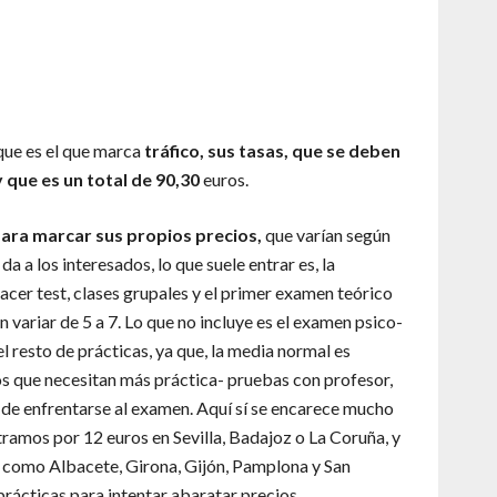
que es el que marca
tráfico, sus tasas, que se deben
 que es un total de 90,30
euros.
para marcar sus propios precios,
que varían según
a a los interesados, lo que suele entrar es, la
acer test, clases grupales y el primer examen teórico
 variar de 5 a 7. Lo que no incluye es el examen psico-
el resto de prácticas, ya que, la media normal es
os que necesitan más práctica- pruebas con profesor,
s de enfrentarse al examen. Aquí sí se encarece mucho
ntramos por 12 euros en Sevilla, Badajoz o La Coruña, y
s como Albacete, Girona, Gijón, Pamplona y San
rácticas para intentar abaratar precios