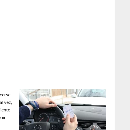
acerse
l vez,
ciente
enir